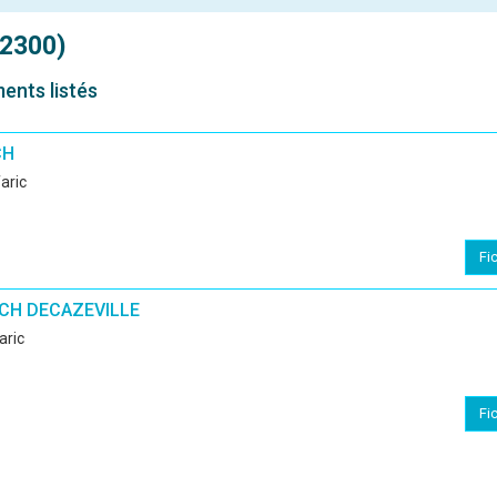
12300)
ments listés
CH
aric
Fi
 CH DECAZEVILLE
aric
Fi