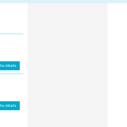
che détails
che détails