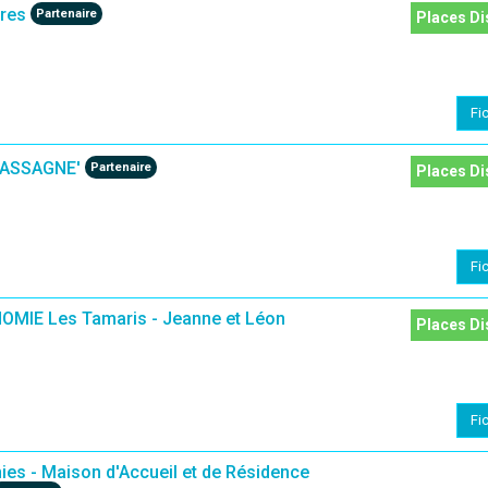
res
Partenaire
Places Di
Fi
CASSAGNE'
Partenaire
Places Di
Fi
MIE Les Tamaris - Jeanne et Léon
Places Di
Fi
es - Maison d'Accueil et de Résidence