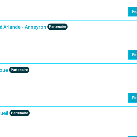
Fi
'Arlande - Anneyron
Partenaire
Fi
Loue
Partenaire
Fi
ueil
Partenaire