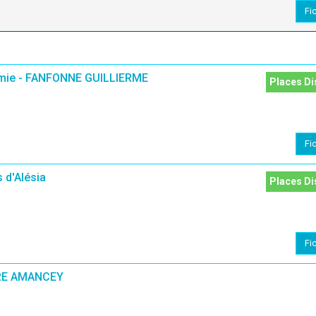
Fi
mie - FANFONNE GUILLIERME
Places Di
Fi
 d'Alésia
Places Di
Fi
RE AMANCEY