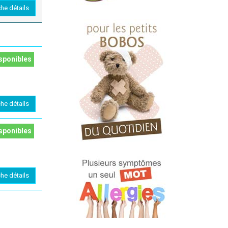
che détails
sponibles
che détails
sponibles
che détails