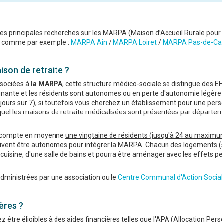
les principales recherches sur les MARPA (Maison d’Accueil Rurale pour
x comme par exemple :
MARPA Ain
/
MARPA Loiret
/
MARPA Pas-de-Cal
son de retraite ?
ssociées à
la MARPA
, cette structure médico-sociale se distingue des E
oignante et les résidents sont autonomes ou en perte d'autonomie légère
ours sur 7), si toutefois vous cherchez un établissement pour une per
uel les maisons de retraite médicalisées sont présentées par départem
nt compte en moyenne
une vingtaine de résidents (jusqu'à 24 au maxim
 doivent être autonomes pour intégrer la MARPA. Chacun des logements (
de cuisine, d'une salle de bains et pourra être aménager avec les effets p
dministrées par une association ou le
Centre Communal d'Action Socia
ères ?
tre éligibles à des aides financières telles que l'APA (Allocation Per