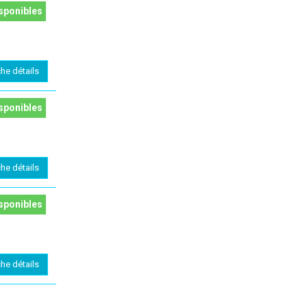
sponibles
che détails
sponibles
che détails
sponibles
che détails