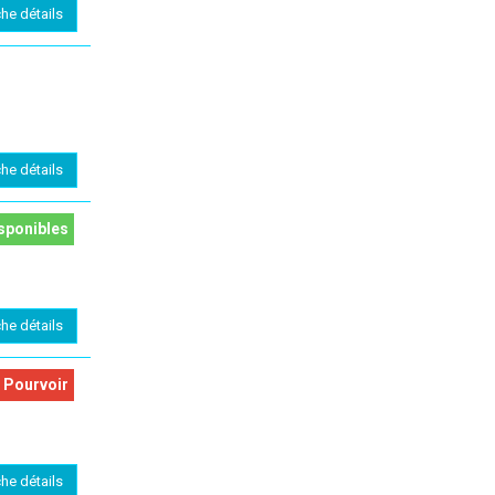
che détails
che détails
sponibles
che détails
 Pourvoir
che détails