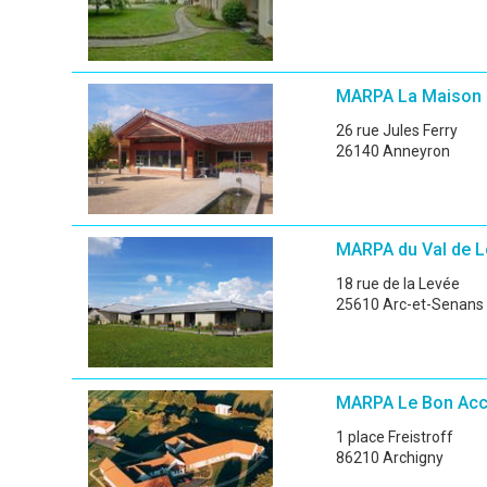
MARPA La Maison d
26 rue Jules Ferry
26140 Anneyron
MARPA du Val de 
18 rue de la Levée
25610 Arc-et-Senans
MARPA Le Bon Acc
1 place Freistroff
86210 Archigny