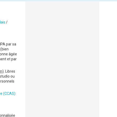
ais
/
HPA par sa
 (bien
sonne âgée
ent et par
um)
. Libres
studio ou
ersonnels
le (CCAS)
sonnalisée