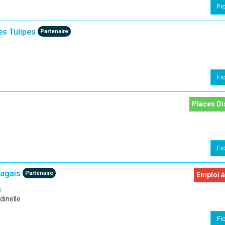
Fi
s Tulipes
Partenaire
Fi
Places Di
Fi
agais
Partenaire
Emploi à
s
dinelle
Fi