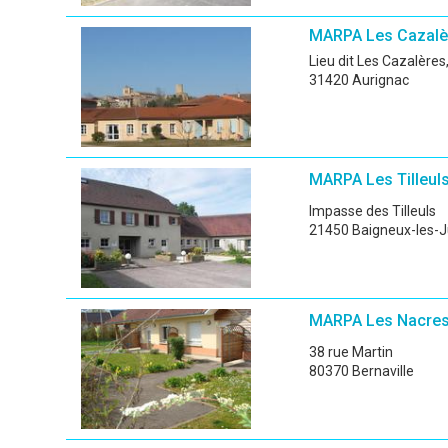
MARPA Les Cazalè
Lieu dit Les Cazalèr
31420 Aurignac
MARPA Les Tilleul
Impasse des Tilleuls
21450 Baigneux-les-J
MARPA Les Nacre
38 rue Martin
80370 Bernaville