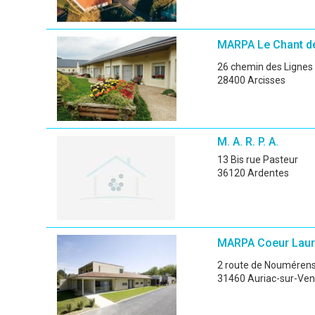
MARPA Le Chant de
26 chemin des Lignes
28400 Arcisses
M. A. R. P. A.
13 Bis rue Pasteur
36120 Ardentes
MARPA Coeur Laur
2 route de Nouméren
31460 Auriac-sur-Ven