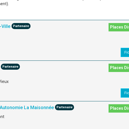
ent).
Ville
Partenaire
Places Di
Fi
Partenaire
Places Di
Vieux
Fi
Autonomie La Maisonnée
Partenaire
Places Di
ont