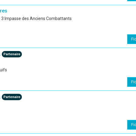
res
es, 3 Impasse des Anciens Combattants
Fi
s
Partenaire
uifs
Fi
s
Partenaire
Fi