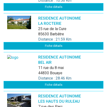
Distance : 10.56 Km
Fiche détails
RESIDENCE AUTONOMIE
LA ROCTERIE
25 rue de la Cure
85630 Barbâtre
Distance : 21.59 Km
Fiche détails
RESIDENCE AUTONOMIE
BEL AIR
11 rue du 8 mai
44830 Bouaye
Distance : 28.46 Km
Fiche détails
RESIDENCE AUTONOMIE
LES HAUTS DU RULEAU
7 rue des Parc