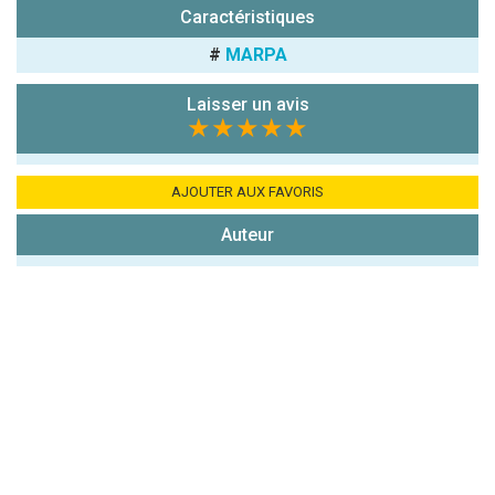
Caractéristiques
Antispam -
Combien font
#
MARPA
7x4 (en
chiffres) :
Laisser un avis
★★★★★
Avis sur
l'établissement
:
AJOUTER AUX FAVORIS
Auteur
(En cliquant sur 'Valider', j'accepte que mon avis
soit publié sur le site.)