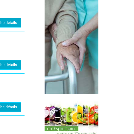
che détails
che détails
che détails