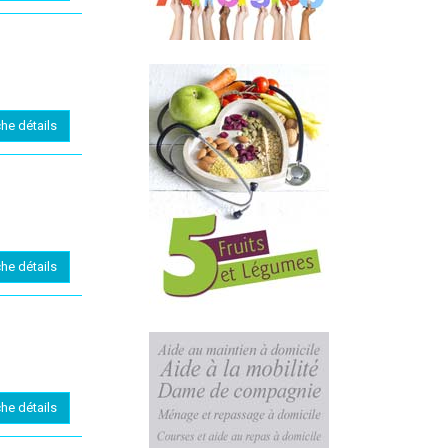
che détails
che détails
che détails