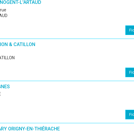
 NOGENT-L'ARTAUD
 rue
TAUD
Fi
ION & CATILLON
ATILLON
Fi
GNES
É
Fi
ARY ORIGNY-EN-THIÉRACHE