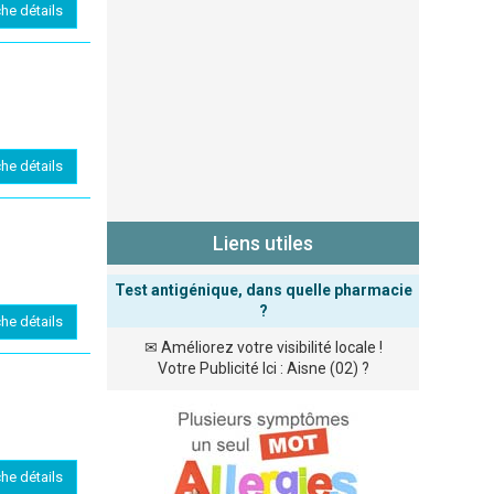
che détails
che détails
Liens utiles
Test antigénique, dans quelle pharmacie
?
che détails
✉
Améliorez votre visibilité locale !
Votre Publicité Ici : Aisne (02) ?
che détails