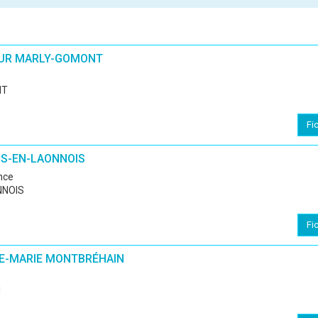
MUR MARLY-GOMONT
NT
Fi
S-EN-LAONNOIS
ence
NNOIS
Fi
E-MARIE MONTBRÉHAIN
N