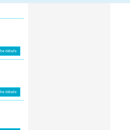
che détails
che détails