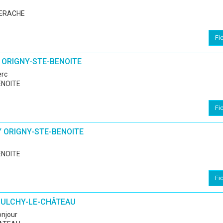
IERACHE
Fi
 ORIGNY-STE-BENOITE
erc
ENOITE
Fi
Y ORIGNY-STE-BENOITE
ENOITE
Fi
OULCHY-LE-CHÂTEAU
onjour