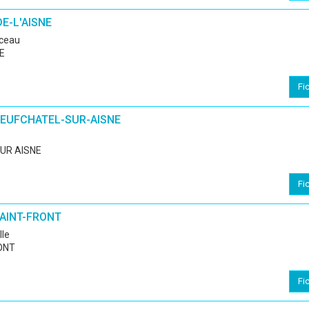
E-L'AISNE
nceau
E
Fi
NEUFCHATEL-SUR-AISNE
UR AISNE
Fi
SAINT-FRONT
lle
ONT
Fi