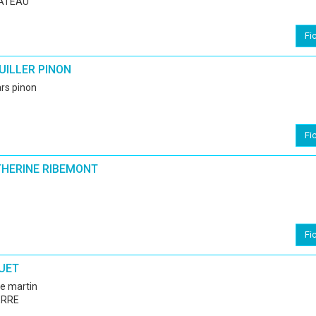
HATEAU
Fi
ILLER PINON
ars pinon
Fi
THERINE RIBEMONT
Fi
UET
he martin
ERRE