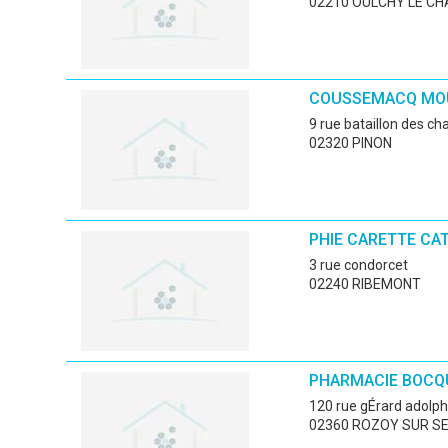
02210 OULCHY LE C
COUSSEMACQ MOU
9 rue bataillon des ch
02320 PINON
PHIE CARETTE CA
3 rue condorcet
02240 RIBEMONT
PHARMACIE BOCQ
120 rue gÉrard adolp
02360 ROZOY SUR S