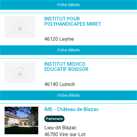
Fiche détails
INSTITUT POUR
POLYHANDICAPES MIRET
46120 Leyme
Fiche détails
INSTITUT MEDICO
EDUCATIF BOISSOR
46140 Luzech
Fiche détails
IME - Château de Blazac
Partenaire
Lieu-dit Blazac
46700 Vire-sur-Lot