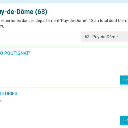
uy-de-Dôme (63)
)' répertoriés dans le département 'Puy-de-Dôme'. 13 au total dont Cler
, ...
RO POUTIGNAT'
Fi
FLEURIES
s
Fi