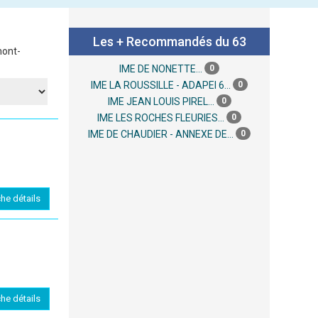
Les + Recommandés du 63
mont-
0
IME DE NONETTE...
0
IME LA ROUSSILLE - ADAPEI 6...
0
IME JEAN LOUIS PIREL...
0
IME LES ROCHES FLEURIES...
0
IME DE CHAUDIER - ANNEXE DE...
che détails
che détails