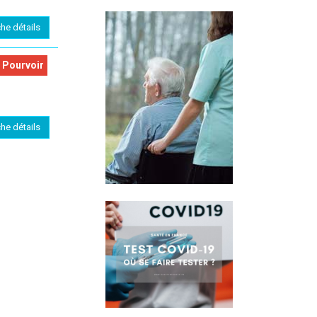
che détails
 Pourvoir
che détails