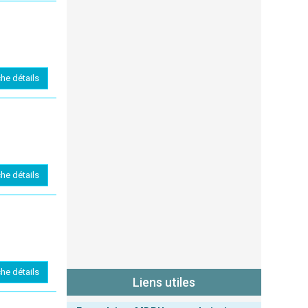
che détails
che détails
che détails
Liens utiles