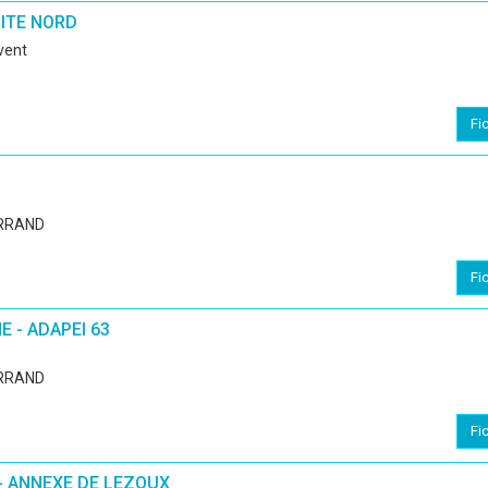
NITE NORD
uvent
Fi
RRAND
Fi
E - ADAPEI 63
RRAND
Fi
- ANNEXE DE LEZOUX