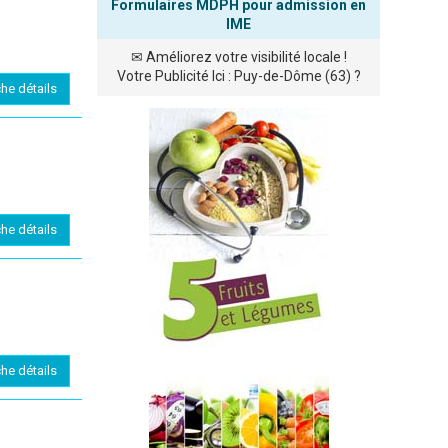
Formulaires MDPH pour admission en
IME
✉
Améliorez votre visibilité locale !
Votre Publicité Ici : Puy-de-Dôme (63) ?
che détails
che détails
che détails