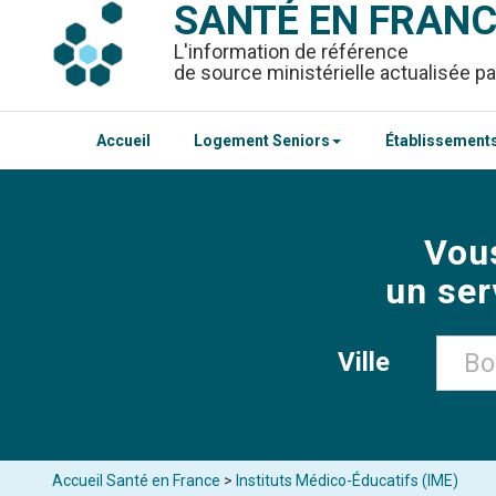
SANTÉ EN FRAN
L'information de référence
de source ministérielle actualisée pa
Accueil
Logement Seniors
Établissements
Vou
un ser
Ville
Accueil Santé en France
>
Instituts Médico-Éducatifs (IME)