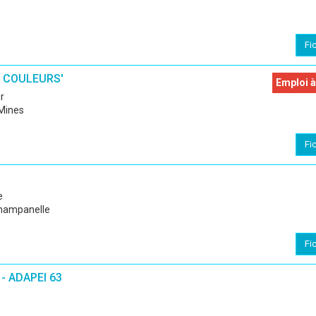
Fi
S COULEURS'
Emploi à
r
-Mines
Fi
e
hampanelle
Fi
- ADAPEI 63