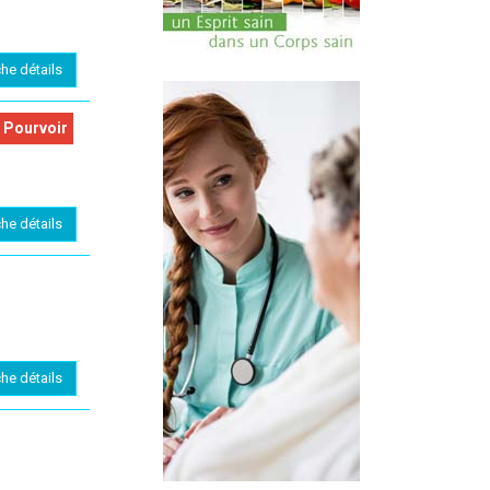
che détails
 Pourvoir
che détails
che détails