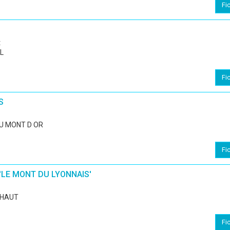
Fi
t
L
Fi
S
U MONT D OR
Fi
'LE MONT DU LYONNAIS'
 HAUT
Fi