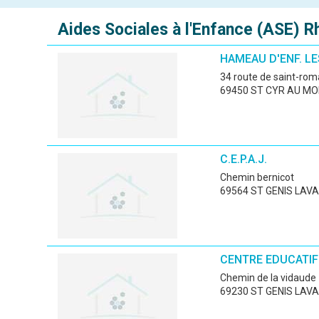
Aides Sociales à l'Enfance (ASE)
R
HAMEAU D'ENF. LE
34 route de saint-rom
69450 ST CYR AU MO
C.E.P.A.J.
chemin bernicot
69564 ST GENIS LAV
CENTRE EDUCATIF 
chemin de la vidaude
69230 ST GENIS LAVA