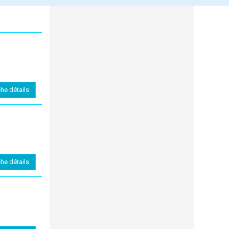
che détails
che détails