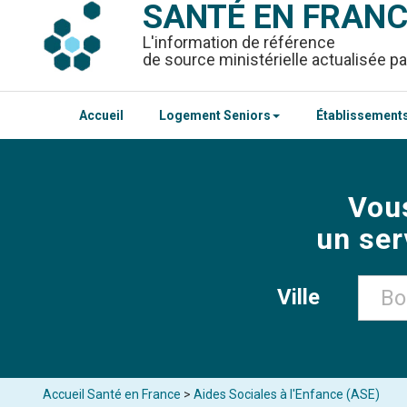
SANTÉ EN FRAN
L'information de référence
de source ministérielle actualisée pa
Accueil
Logement Seniors
Établissements
Vou
un ser
Ville
Accueil Santé en France
>
Aides Sociales à l'Enfance (ASE)