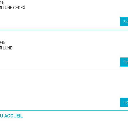
me
MI LUNE CEDEX
Fi
945
I LUNE
Fi
Fi
EU ACCUEIL