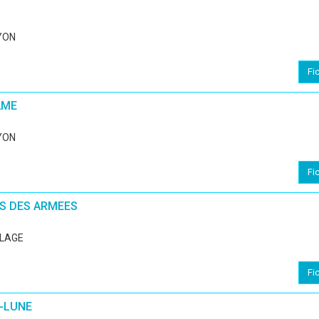
YON
Fi
AME
YON
Fi
S DES ARMEES
LLAGE
Fi
I-LUNE