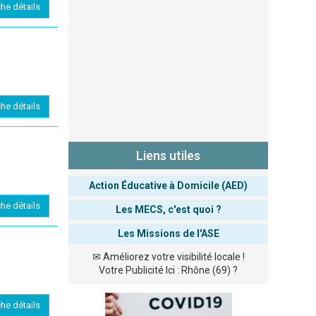
che détails
che détails
Liens utiles
Action Éducative à Domicile (AED)
che détails
Les MECS, c'est quoi ?
Les Missions de l'ASE
✉
Améliorez votre visibilité locale !
Votre Publicité Ici : Rhône (69) ?
che détails