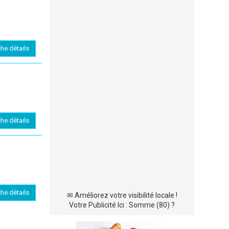
che détails
che détails
che détails
✉
Améliorez votre visibilité locale !
Votre Publicité Ici : Somme (80) ?