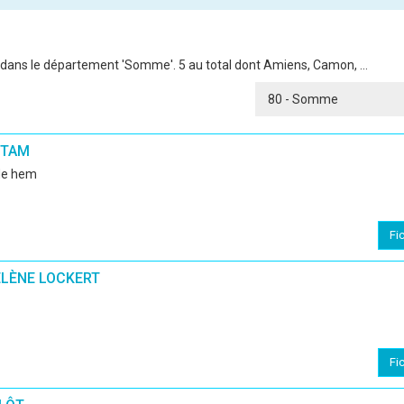
 dans le département 'Somme'. 5 au total dont Amiens, Camon, ...
FTAM
 de hem
Fi
ÉLÈNE LOCKERT
Fi