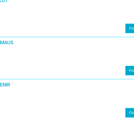
ILÔT
Fi
MMAUS
Fi
ENIR
Fi