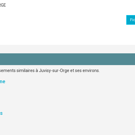
RGE
Fi
ssements similaires à Juvisy-sur-Orge et ses environs.
ine
es