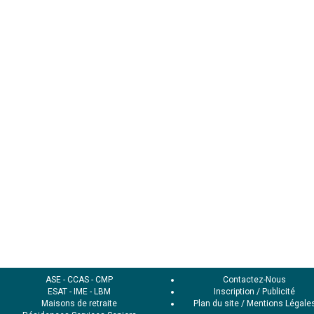
ASE
-
CCAS
-
CMP
Contactez-Nous
ESAT
-
IME
-
LBM
Inscription / Publicité
Maisons de retraite
Plan du site
/
Mentions Légale