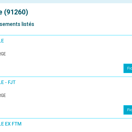
e (91260)
ssements listés
LE
RGE
Fi
E - FJT
RGE
Fi
LE EX FTM