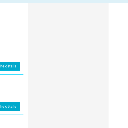
che détails
che détails