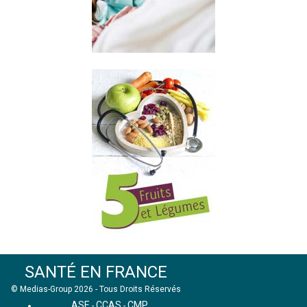
SANTÉ EN FRANCE
© Medias-Group 2026 - Tous Droits Réservés
ASE
CCAS
CMP
-
-