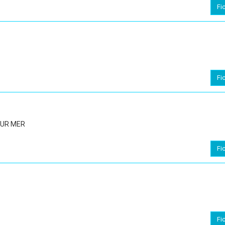
Fi
Fi
SUR MER
Fi
Fi