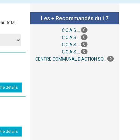
Les + Recommandés du 17
au total
0
C.C.A.S....
0
C.C.A.S....
0
C.C.A.S....
0
C.C.A.S....
0
CENTRE COMMUNAL D'ACTION SO...
che détails
che détails