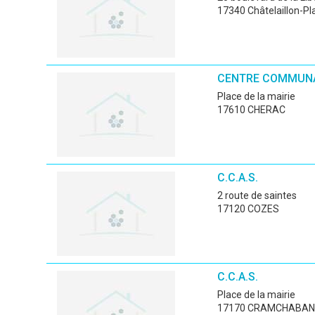
17340 Châtelaillon-Pl
CENTRE COMMUNA
place de la mairie
17610 CHERAC
C.C.A.S.
2 route de saintes
17120 COZES
C.C.A.S.
place de la mairie
17170 CRAMCHABAN