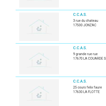
C.C.A.S.
3 rue du chateau
17500 JONZAC
C.C.A.S.
9 grande rue rue
17670 LA COUARDE 
C.C.A.S.
25 cours felix faure
17630 LA FLOTTE