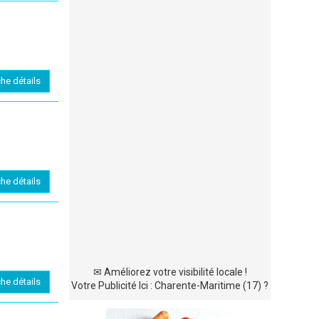
che détails
che détails
✉
Améliorez votre visibilité locale !
che détails
Votre Publicité Ici : Charente-Maritime (17) ?