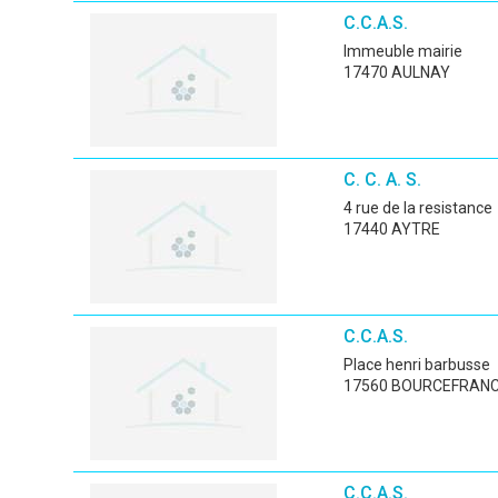
C.C.A.S.
immeuble mairie
17470 AULNAY
C. C. A. S.
4 rue de la resistance
17440 AYTRE
C.C.A.S.
place henri barbusse
17560 BOURCEFRANC
C.C.A.S.