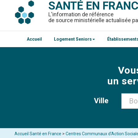
SANTÉ EN FRAN
L'information de référence
de source ministérielle actualisée pa
Accueil
Logement Seniors
Établissements
Vou
un ser
Ville
Accueil Santé en France
>
Centres Communaux d'Action Social