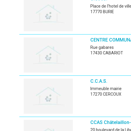
place de l'hotel de vill
17770 BURIE
CENTRE COMMUNA
rue gabares
17430 CABARIOT
C.C.A.S.
immeuble mairie
17270 CERCOUX
CCAS Châtelaillon
20 boulevard de la Li