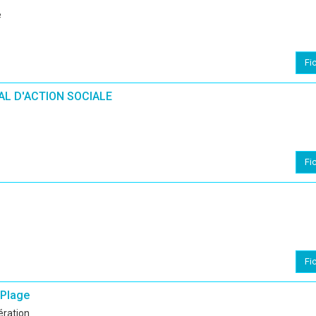
e
Fi
L D'ACTION SOCIALE
Fi
Fi
-Plage
bération