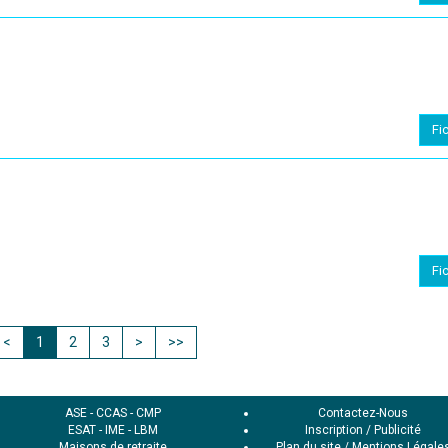
Fi
Fi
<
1
2
3
>
>>
ASE
-
CCAS
-
CMP
Contactez-Nous
ESAT
-
IME
-
LBM
Inscription / Publicité
Maisons de retraite
Plan du site
/
Mentions Légale