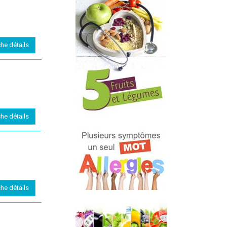
che détails
che détails
che détails