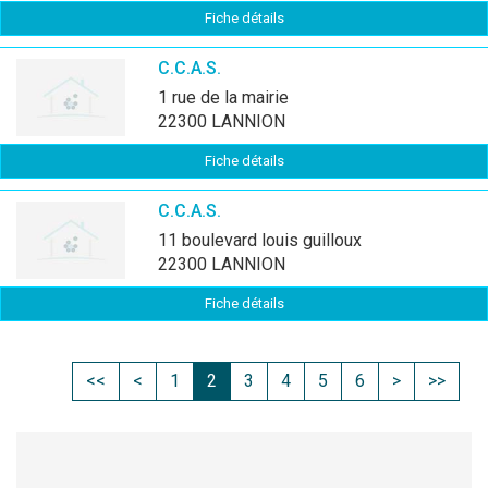
Fiche détails
C.C.A.S.
1 rue de la mairie
22300 LANNION
Fiche détails
C.C.A.S.
11 boulevard louis guilloux
22300 LANNION
Fiche détails
<<
<
1
2
3
4
5
6
>
>>