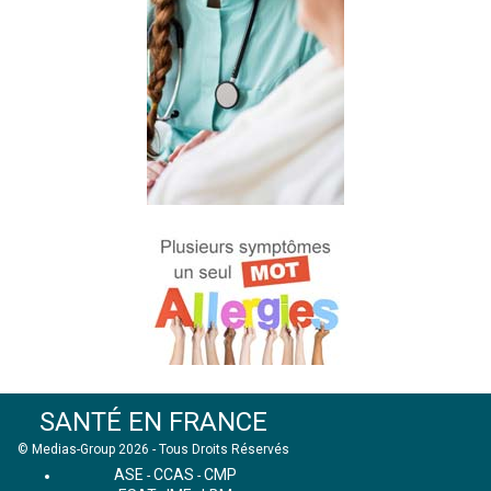
SANTÉ EN FRANCE
© Medias-Group 2026 - Tous Droits Réservés
ASE
CCAS
CMP
-
-