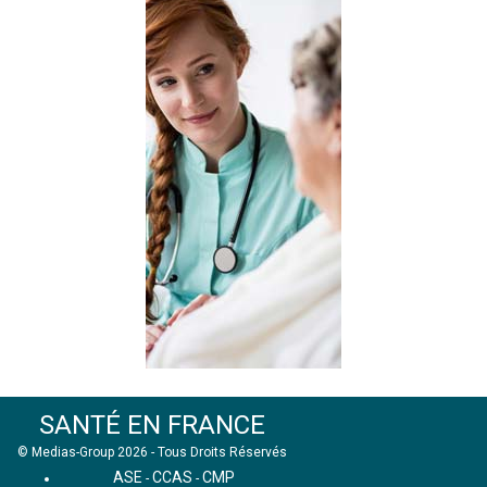
SANTÉ EN FRANCE
© Medias-Group 2026 - Tous Droits Réservés
ASE
CCAS
CMP
-
-