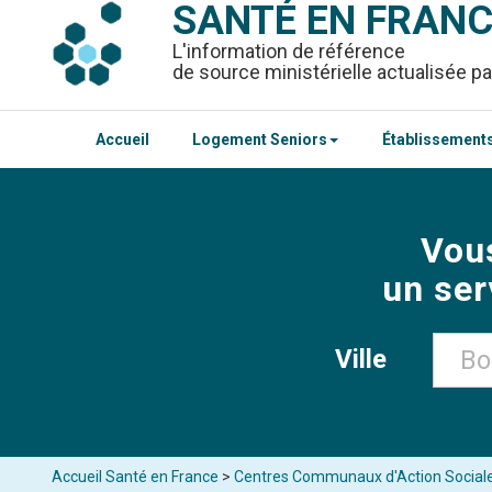
SANTÉ EN FRAN
L'information de référence
de source ministérielle actualisée pa
Accueil
Logement Seniors
Établissements
Vou
un ser
Ville
Accueil Santé en France
>
Centres Communaux d'Action Social