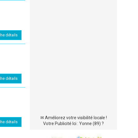
che détails
che détails
✉
Améliorez votre visibilité locale !
che détails
Votre Publicité Ici : Yonne (89) ?