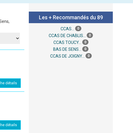
Les + Recommandés du 89
Sens,
0
CCAS...
0
CCAS DE CHABLIS...
0
CCAS TOUCY...
0
BAS DE SENS...
0
CCAS DE JOIGNY...
che détails
che détails