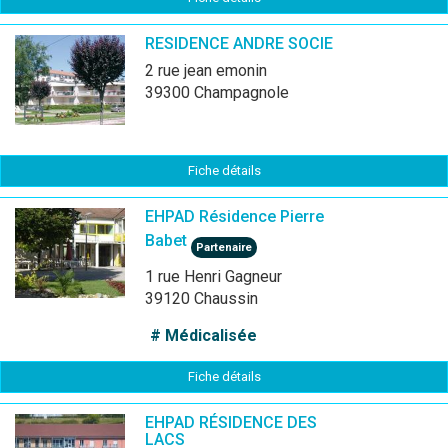
RESIDENCE ANDRE SOCIE
2 rue jean emonin
39300 Champagnole
Fiche détails
EHPAD Résidence Pierre
Babet
Partenaire
1 rue Henri Gagneur
39120 Chaussin
# Médicalisée
Fiche détails
EHPAD RÉSIDENCE DES
LACS