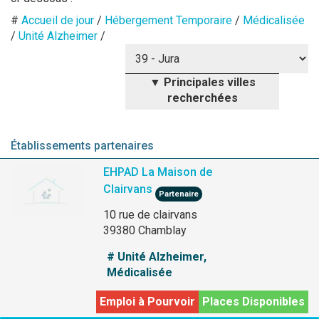
#
Accueil de jour
/
Hébergement Temporaire
/
Médicalisée
/
Unité Alzheimer
/
▼
Principales villes
recherchées
Maisons de retraite Saint-Claude
Maisons de retraite Lons-le-
Maisons de retraite Poligny
Maisons de retraite Arbois
Maisons de retraite Morez
Maisons de retraite Dole
Maisons de retraite
Champagnole
Saunier
Établissements partenaires
EHPAD La Maison de
Clairvans
Partenaire
10 rue de clairvans
39380 Chamblay
# Unité Alzheimer,
Médicalisée
Emploi à Pourvoir
Places Disponibles