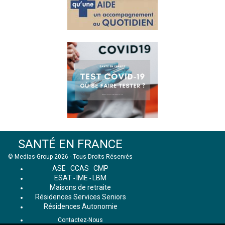
SANTÉ EN FRANCE
© Medias-Group 2026 - Tous Droits Réservés
ASE
CCAS
CMP
-
-
ESAT
IME
LBM
-
-
Maisons de retraite
Résidences Services Seniors
Résidences Autonomie
Contactez-Nous