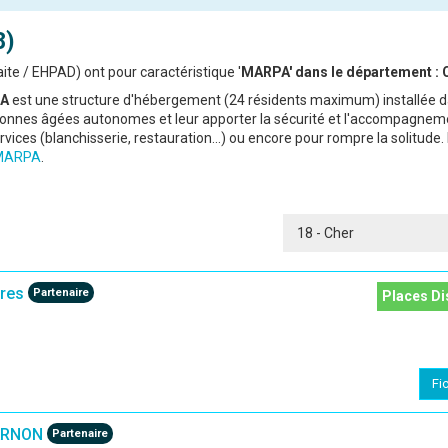
8)
te / EHPAD) ont pour caractéristique '
MARPA' dans le département : 
A
est une structure d'hébergement (24 résidents maximum) installée 
onnes âgées autonomes et leur apporter la sécurité et l'accompagnem
rvices (blanchisserie, restauration...) ou encore pour rompre la solitude.
 MARPA
.
res
Partenaire
Places Di
Fi
ARNON
Partenaire