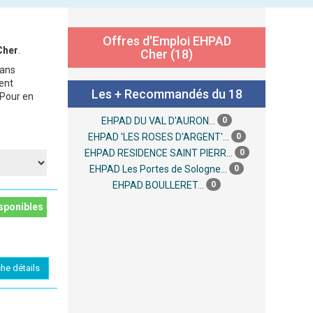
Offres d'Emploi EHPAD
Cher
.
Cher (18)
dans
ent
Les + Recommandés du 18
 Pour en
0
EHPAD DU VAL D'AURON...
0
EHPAD 'LES ROSES D'ARGENT'...
0
EHPAD RESIDENCE SAINT PIERR...
0
EHPAD Les Portes de Sologne...
0
EHPAD BOULLERET...
sponibles
che détails