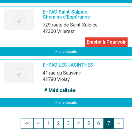
EHPAD Saint-Sulpice
Chemins d'Espérance
729 route de Saint-Sulpice
42300 Villerest
Emploi à Pourvoir
Fiche détails
EHPAD LES JACINTHES
41 rue du Souvenir
42780 Violay
# Médicalisée
Fiche détails
<<
<
1
2
3
4
5
6
7
>