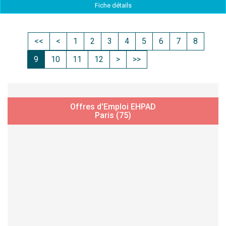
Fiche détails
<<
<
1
2
3
4
5
6
7
8
9
10
11
12
>
>>
Offres d'Emploi EHPAD
Paris (75)