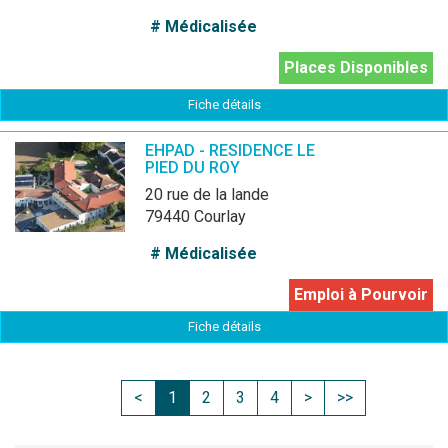
# Médicalisée
Places Disponibles
Fiche détails
EHPAD - RESIDENCE LE
PIED DU ROY
20 rue de la lande
79440 Courlay
# Médicalisée
Emploi à Pourvoir
Fiche détails
<
1
2
3
4
>
>>