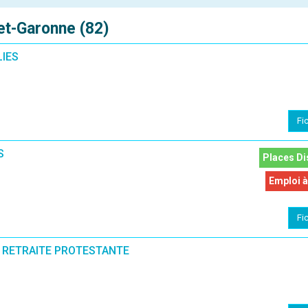
et-Garonne (82)
LIES
Fi
S
Places Di
Emploi à
Fi
 RETRAITE PROTESTANTE