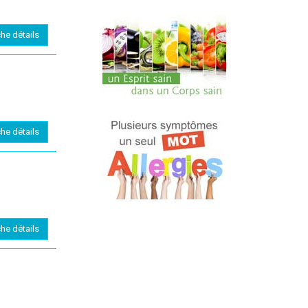
che détails
che détails
che détails