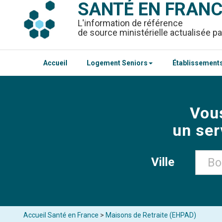
SANTÉ EN FRAN
L'information de référence
de source ministérielle actualisée pa
Accueil
Logement Seniors
Établissements
Vou
un ser
Ville
Accueil Santé en France
>
Maisons de Retraite (EHPAD)