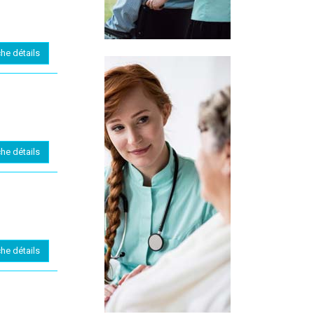
che détails
che détails
che détails