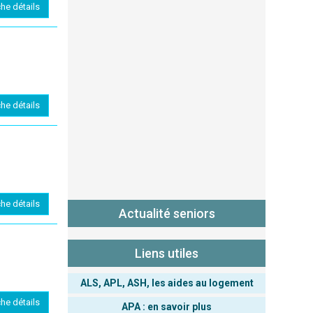
che détails
che détails
che détails
Actualité seniors
Liens utiles
ALS, APL, ASH, les aides au logement
che détails
APA : en savoir plus