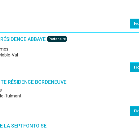
Fi
 RÉSIDENCE ABBAYE
Partenaire
ermes
Noble-Val
Fi
ITE RÉSIDENCE BORDENEUVE
s
de-Tulmont
Fi
CE LA SEPTFONTOISE