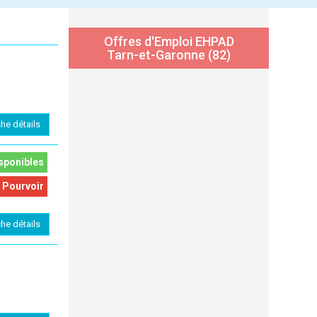
Offres d'Emploi EHPAD
Tarn-et-Garonne (82)
che détails
sponibles
 Pourvoir
che détails