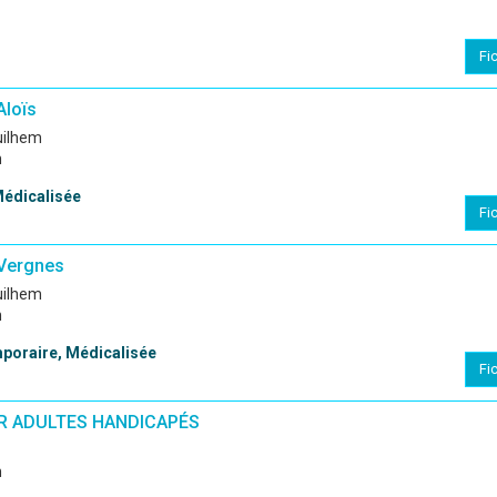
Fi
Aloïs
Guilhem
n
Médicalisée
Fi
Vergnes
Guilhem
n
oraire, Médicalisée
Fi
UR ADULTES HANDICAPÉS
n