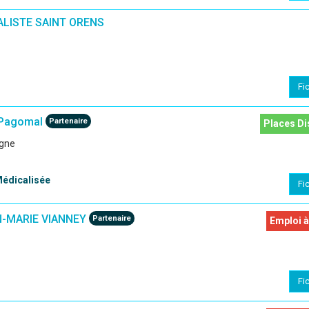
LISTE SAINT ORENS
Fi
 Pagomal
Partenaire
Places Di
agne
Médicalisée
Fi
N-MARIE VIANNEY
Partenaire
Emploi à
Fi