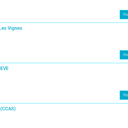
Fi
Les Vignes
Fi
IEVE
Fi
(CCAS)