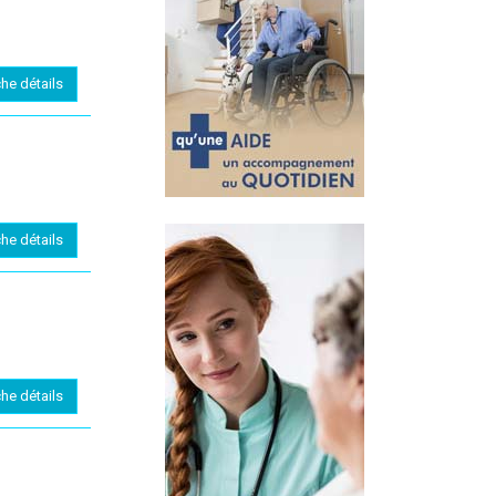
che détails
che détails
che détails