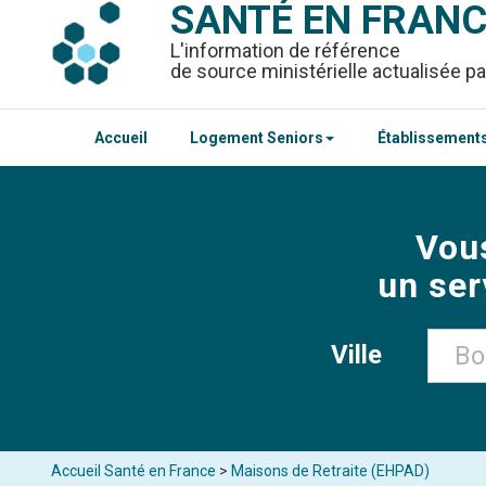
SANTÉ EN FRAN
L'information de référence
de source ministérielle actualisée pa
Accueil
Logement Seniors
Établissements
Vou
un ser
Ville
Accueil Santé en France
>
Maisons de Retraite (EHPAD)