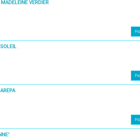
 MADELEINE VERDIER
Fi
USOLEIL
Fi
 AREPA
Fi
NNE'