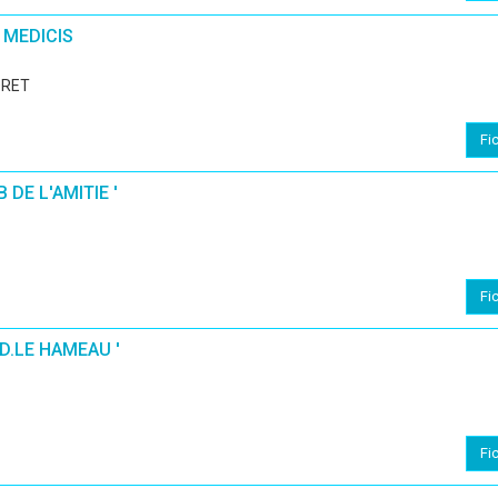
 MEDICIS
ORET
Fi
 DE L'AMITIE '
Fi
ID.LE HAMEAU '
Fi