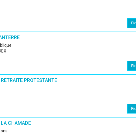
Fi
ANTERRE
ublique
DEX
Fi
 RETRAITE PROTESTANTE
Fi
 LA CHAMADE
sons