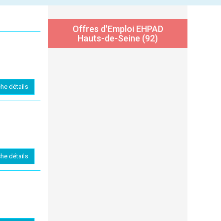
Offres d'Emploi EHPAD
Hauts-de-Seine (92)
che détails
che détails