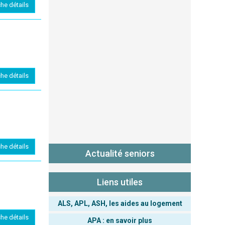
che détails
che détails
che détails
Actualité seniors
Liens utiles
ALS, APL, ASH, les aides au logement
che détails
APA : en savoir plus