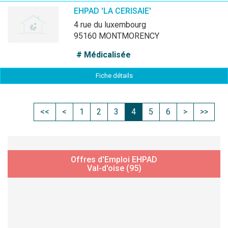
EHPAD 'LA CERISAIE'
4 rue du luxembourg
95160 MONTMORENCY
# Médicalisée
Fiche détails
<<
<
1
2
3
4
5
6
>
>>
Offres d'Emploi EHPAD
Val-d'oise (95)