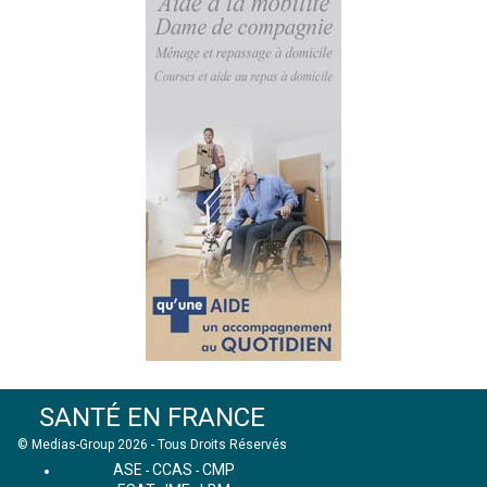
SANTÉ EN FRANCE
© Medias-Group 2026 - Tous Droits Réservés
ASE
CCAS
CMP
-
-