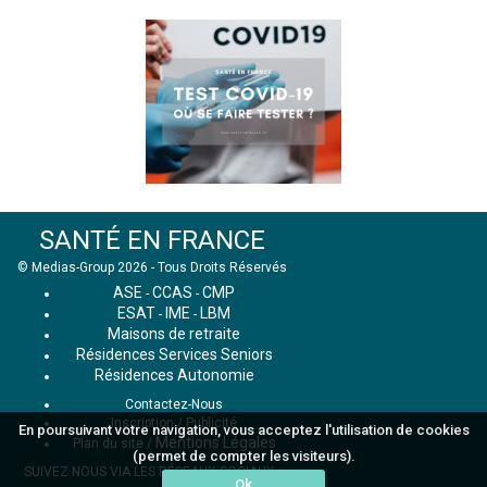
SANTÉ EN FRANCE
© Medias-Group 2026 - Tous Droits Réservés
ASE
CCAS
CMP
-
-
ESAT
IME
LBM
-
-
Maisons de retraite
Résidences Services Seniors
Résidences Autonomie
Contactez-Nous
Inscription / Publicité
En poursuivant votre navigation, vous acceptez l'utilisation de cookies
Mentions Légales
Plan du site
/
(permet de compter les visiteurs).
SUIVEZ NOUS VIA LES RÉSEAUX SOCIAUX :
Ok