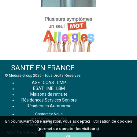
SANTÉ EN FRANCE
© Medias-Group 2026 - Tous Droits Réservés
ASE
CCAS
CMP
-
-
ESAT
IME
LBM
-
-
Maisons de retraite
Résidences Services Seniors
Résidences Autonomie
Contactez-Nous
Inscription / Publicité
En poursuivant votre navigation, vous acceptez l'utilisation de cookies
Mentions Légales
Plan du site
/
(permet de compter les visiteurs).
SUIVEZ NOUS VIA LES RÉSEAUX SOCIAUX :
Ok