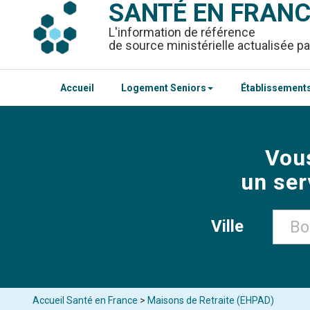
SANTÉ EN FRAN
L'information de référence
de source ministérielle actualisée pa
Accueil
Logement Seniors
Établissements
Vou
un ser
Ville
Accueil Santé en France
>
Maisons de Retraite (EHPAD)