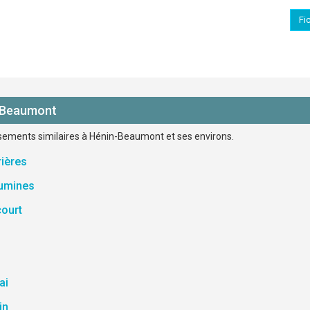
Fi
n-Beaumont
issements similaires à Hénin-Beaumont et ses environs.
ières
aumines
court
n
ai
in