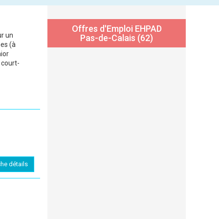
Offres d'Emploi EHPAD
ur un
Pas-de-Calais (62)
es (à
ior
 court-
che détails