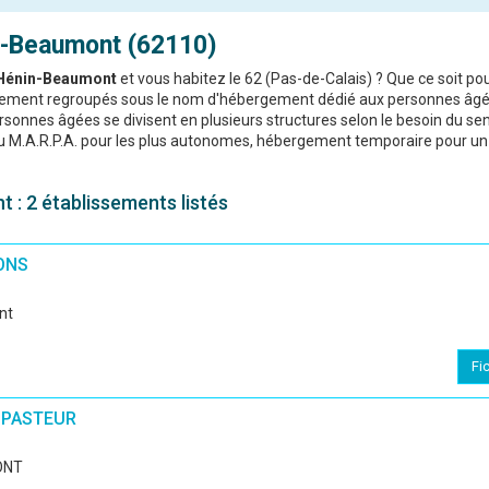
-Beaumont (62110)
 Hénin-Beaumont
et vous habitez le 62 (Pas-de-Calais) ? Que ce soit po
ralement regroupés sous le nom d'hébergement dédié aux personnes âgé
sonnes âgées se divisent en plusieurs structures selon le besoin du sen
ou M.A.R.P.A. pour les plus autonomes, hébergement temporaire pour un
 : 2 établissements listés
ONS
nt
Fi
 PASTEUR
ONT