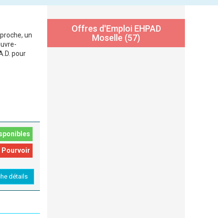
Offres d'Emploi EHPAD
 proche, un
Moselle (57)
euvre-
A.D. pour
.
sponibles
 Pourvoir
che détails