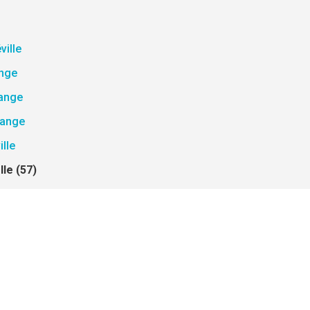
ille
ange
vange
range
lle
le (57)