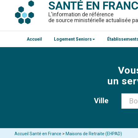
SANTÉ EN FRAN
L'information de référence
de source ministérielle actualisée pa
Accueil
Logement Seniors
Établissements
Vou
un ser
Ville
Accueil Santé en France
>
Maisons de Retraite (EHPAD)