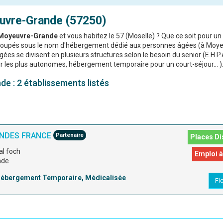
uvre-Grande (57250)
à Moyeuvre-Grande
et vous habitez le 57 (Moselle) ? Que ce soit pour un
egroupés sous le nom d'hébergement dédié aux personnes âgées (à Moy
es se divisent en plusieurs structures selon le besoin du senior (E.H.P.
 les plus autonomes, hébergement temporaire pour un court-séjour... )
e : 2 établissements listés
ENDES FRANCE
Partenaire
Places Di
al foch
Emploi à
nde
 Hébergement Temporaire, Médicalisée
Fi