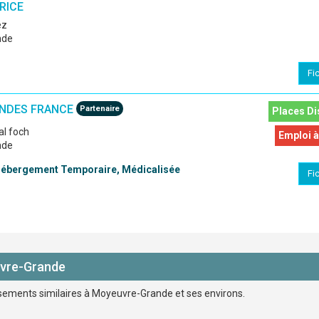
RICE
ez
nde
Fi
ENDES FRANCE
Partenaire
Places Di
al foch
Emploi à
nde
 Hébergement Temporaire, Médicalisée
Fi
uvre-Grande
issements similaires à Moyeuvre-Grande et ses environs.