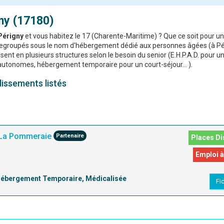
ny (17180)
Périgny
et vous habitez le 17 (Charente-Maritime) ? Que ce soit pour un
 regroupés sous le nom d'hébergement dédié aux personnes âgées (à Pé
ent en plusieurs structures selon le besoin du senior (E.H.P.A.D. pour u
autonomes, hébergement temporaire pour un court-séjour... ).
lissements listés
La Pommeraie
Partenaire
Places Di
Emploi à
 Hébergement Temporaire, Médicalisée
Fi