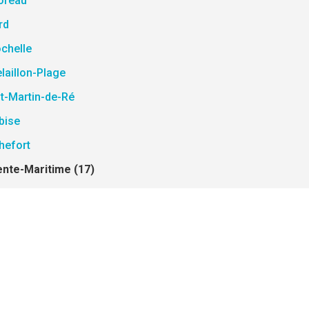
oreau
rd
chelle
laillon-Plage
t-Martin-de-Ré
bise
hefort
ente-Maritime (17)