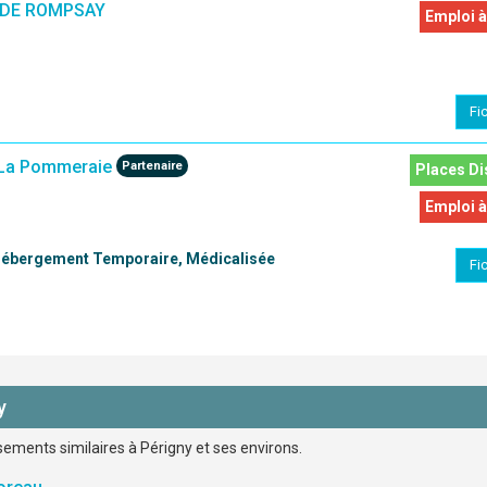
 DE ROMPSAY
Emploi à
Fi
La Pommeraie
Partenaire
Places Di
Emploi à
 Hébergement Temporaire, Médicalisée
Fi
y
ssements similaires à Périgny et ses environs.