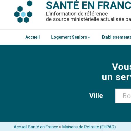
SANTÉ EN FRAN
L'information de référence
de source ministérielle actualisée pa
Accueil
Logement Seniors
Établissements
Vou
un ser
Ville
Accueil Santé en France
>
Maisons de Retraite (EHPAD)