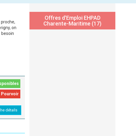
Offres d'Emploi EHPAD
 proche,
Charente-Maritime (17)
rigny, on
n besoin
sponibles
 Pourvoir
che détails