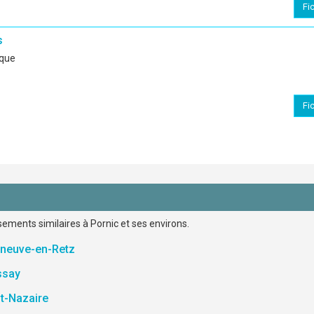
Fi
s
ique
Fi
sements similaires à Pornic et ses environs.
eneuve-en-Retz
ssay
t-Nazaire