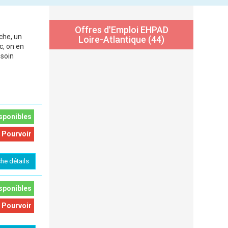
Offres d'Emploi EHPAD
che, un
Loire-Atlantique (44)
c, on en
esoin
sponibles
 Pourvoir
che détails
sponibles
 Pourvoir