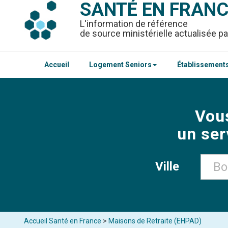
SANTÉ EN FRAN
L'information de référence
de source ministérielle actualisée pa
Accueil
Logement Seniors
Établissements
Vou
un ser
Ville
Accueil Santé en France
>
Maisons de Retraite (EHPAD)