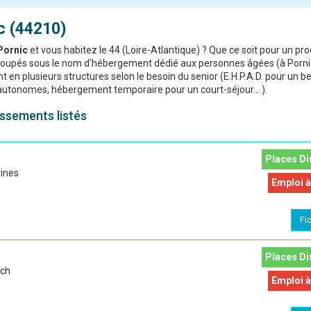
c (44210)
Pornic
et vous habitez le 44 (Loire-Atlantique) ? Que ce soit pour un pro
groupés sous le nom d'hébergement dédié aux personnes âgées (à Porni
 en plusieurs structures selon le besoin du senior (E.H.P.A.D. pour un b
autonomes, hébergement temporaire pour un court-séjour... ).
issements listés
S
Places Di
rines
Emploi à
Fi
Places Di
och
Emploi à