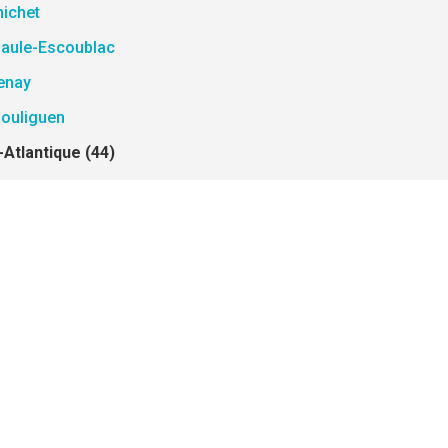
nichet
Baule-Escoublac
enay
Pouliguen
Atlantique (44)