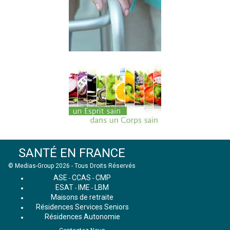
SANTÉ EN FRANCE
© Medias-Group 2026 - Tous Droits Réservés
ASE
CCAS
CMP
-
-
ESAT
IME
LBM
-
-
Maisons de retraite
Résidences Services Seniors
Résidences Autonomie