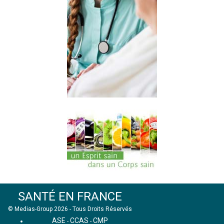
SANTÉ EN FRANCE
© Medias-Group 2026 - Tous Droits Réservés
ASE
CCAS
CMP
-
-