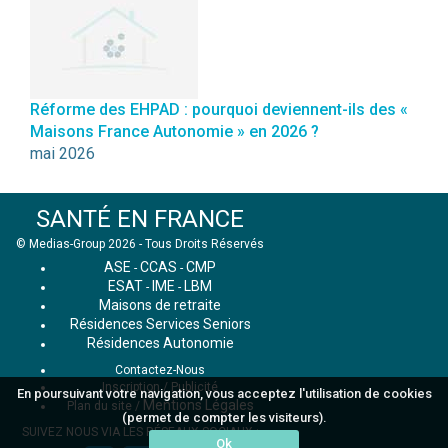
Réforme des EHPAD : pourquoi deviennent-ils des «
Maisons France Autonomie » en 2026 ?
mai 2026
SANTÉ EN FRANCE
© Medias-Group 2026 - Tous Droits Réservés
ASE
CCAS
CMP
-
-
ESAT
IME
LBM
-
-
Maisons de retraite
Résidences Services Seniors
Résidences Autonomie
Contactez-Nous
Inscription / Publicité
En poursuivant votre navigation, vous acceptez l'utilisation de cookies
Mentions Légales
Plan du site
/
(permet de compter les visiteurs).
SUIVEZ NOUS VIA LES RÉSEAUX SOCIAUX :
Ok