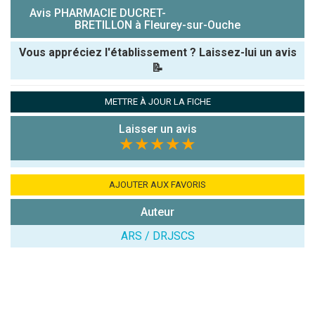
Avis PHARMACIE DUCRET-
BRETILLON à Fleurey-sur-Ouche
Vous appréciez l'établissement ? Laissez-lui un avis
📝
Pseudo :
METTRE À JOUR LA FICHE
Laisser un avis
Note que vous souhaitez attribuer :
★★★★★
Antispam -
Combien font
AJOUTER AUX FAVORIS
7x4 (en
Auteur
chiffres) :
ARS / DRJSCS
Avis sur
l'établissement
: