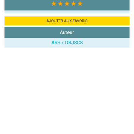
★★★★★
7x4 (en
chiffres) :
Avis sur
AJOUTER AUX FAVORIS
l'établissement
Auteur
:
ARS / DRJSCS
(En cliquant sur 'Valider', j'accepte que mon avis
soit publié sur le site.)