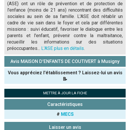
(ASE) ont un rôle de prévention et de protection de
l'enfance (moins de 21 ans) rencontrant des difficultés
sociales au sein de sa famille. L'ASE doit rétablir un
cadre de vie sain dans le foyer et cela par différentes
missions : suivi éducatif, favoriser le dialogue entre les
parents et l'enfant, prévenir contre la maltraitance,
recueillir les informations sur des situations
préoccupantes...
L'ASE plus en détails
.
Avis MAISON D'ENFANTS DE COUTIVERT à Musigny
Vous appréciez l'établissement ? Laissez-lui un avis
📝
Pseudo :
METTRE À JOUR LA FICHE
Caractéristiques
Note que vous souhaitez attribuer :
#
MECS
Antispam -
Combien font
Laisser un avis