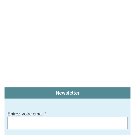
(En cliquant sur 'Valider', j'accepte que mon avis
soit publié sur le site.)
Newsletter
Entrez votre email
*