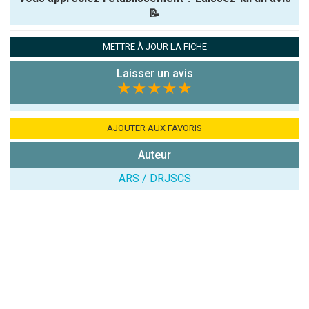
📝
Pseudo :
METTRE À JOUR LA FICHE
Laisser un avis
Note que vous souhaitez attribuer :
★★★★★
Antispam -
Combien font
AJOUTER AUX FAVORIS
7x4 (en
Auteur
chiffres) :
ARS / DRJSCS
Avis sur
l'établissement
: