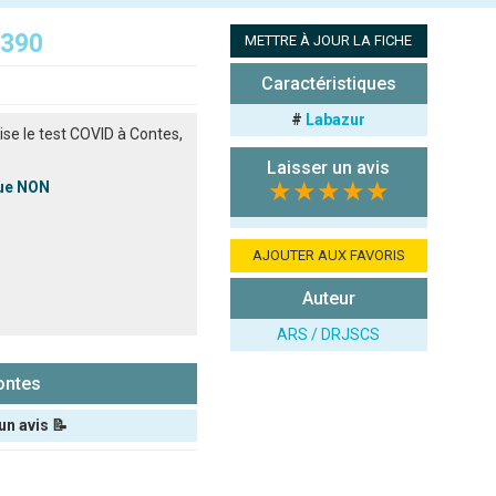
6390
METTRE À JOUR LA FICHE
Caractéristiques
#
Labazur
se le test COVID à Contes,
Laisser un avis
★★★★★
que NON
AJOUTER AUX FAVORIS
Auteur
ARS / DRJSCS
ontes
un avis 📝