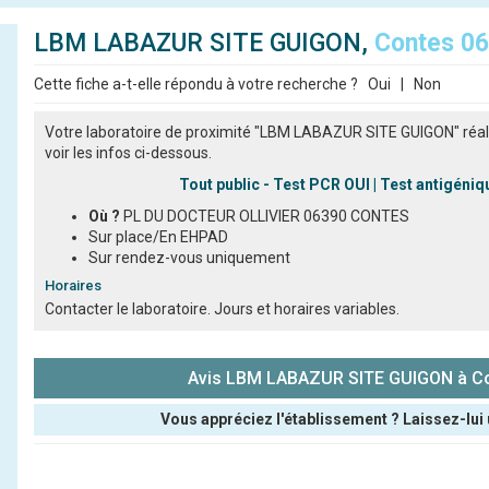
LBM LABAZUR SITE GUIGON,
Contes 0
Cette fiche a-t-elle répondu à votre recherche ?
Oui
|
Non
Votre laboratoire de proximité "LBM LABAZUR SITE GUIGON" réali
voir les infos ci-dessous.
Tout public - Test PCR OUI | Test antigéni
Où ?
PL DU DOCTEUR OLLIVIER 06390 CONTES
Sur place/En EHPAD
Sur rendez-vous uniquement
Horaires
Contacter le laboratoire. Jours et horaires variables.
Avis LBM LABAZUR SITE GUIGON à C
Vous appréciez l'établissement ? Laissez-lui 
Pseudo :