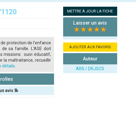
71120
METTRE À JOUR LA FICHE
Laisser un avis
★★★★★
 de protection de l'enfance
AJOUTER AUX FAVORIS
 de sa famille. L'ASE doit
s missions : suivi éducatif,
Auteur
 la maltraitance, recueillir
 détails
.
ARS / DRJSCS
rolles
un avis 📝