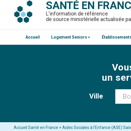
SANTÉ EN FRAN
L'information de référence
de source ministérielle actualisée pa
Accueil
Logement Seniors
Établissements
Vou
un ser
Ville
Accueil Santé en France
>
Aides Sociales à l'Enfance (ASE) Saô