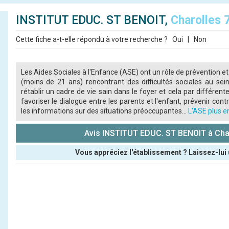
INSTITUT EDUC. ST BENOIT,
Charolles 
Cette fiche a-t-elle répondu à votre recherche ?
Oui
|
Non
Les Aides Sociales à l'Enfance (ASE) ont un rôle de prévention et
(moins de 21 ans) rencontrant des difficultés sociales au sein
rétablir un cadre de vie sain dans le foyer et cela par différente
favoriser le dialogue entre les parents et l'enfant, prévenir contre
les informations sur des situations préoccupantes...
L'ASE plus en
Avis INSTITUT EDUC. ST BENOIT à Cha
Vous appréciez l'établissement ? Laissez-lui 
Pseudo :
Note que vous souhaitez attribuer :
Antispam - Combien font 7x4 (en chiffres) :