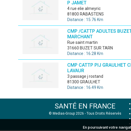
P JAMET
4 rue elie almeyric
81800 RABASTENS
Distance : 15.76 Km
CMP /CATTP ADULTES BUZE
MARCHANT
rue saint martin
31660 BUZET SUR TARN
Distance : 16.28 Km
CMP CATTP PIJ GRAULHET C
LAVAUR
3 passage j rostand
81300 GRAULHET
Distance : 16.49 Km
SANTÉ EN FRANCE
© Medias-Group 2026 - Tous Droits Réservés
En poursuivant votre navigat