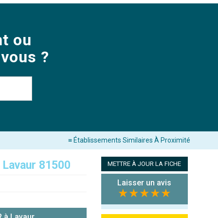
t ou
 vous ?
≡ Établissements Similaires À Proximité
,
Lavaur 81500
METTRE À JOUR LA FICHE
Laisser un avis
★★★★★
 à Lavaur