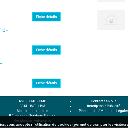
Fiche détails
T CH
Fiche détails
H
Fiche détails
ASE
-
CCAS
-
CMP
Contactez-Nous
ESAT
-
IME
-
LBM
Inscription / Publicité
Maisons de retraite
Plan du site
/
Mentions Légale
Résidences Services Seniors
Résidences Autonomie
ion, vous acceptez l'utilisation de cookies (permet de compter les visiteurs