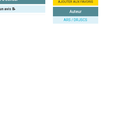
AJOUTER AUX FAVORIS
un avis 📝
Auteur
ARS / DRJSCS
ié sur le site.)