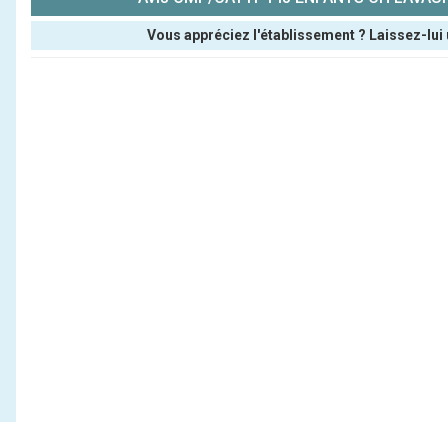
Vous appréciez l'établissement ? Laissez-lui 
Pseudo :
Note que vous souhaitez attribuer :
Antispam - Combien font 7x4 (en chiffres) :
Avis sur l'établissement :
(En cliquant sur 'Valider', j'accepte que mon avis soit publ