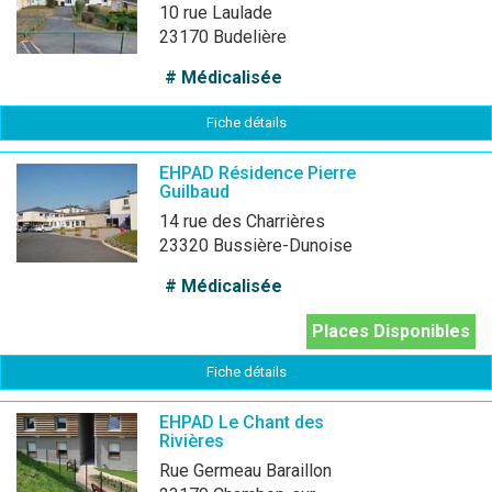
10 rue Laulade
23170 Budelière
# Médicalisée
Fiche détails
EHPAD Résidence Pierre
Guilbaud
14 rue des Charrières
23320 Bussière-Dunoise
# Médicalisée
Places Disponibles
Fiche détails
EHPAD Le Chant des
Rivières
rue Germeau Baraillon