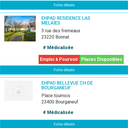
Fiche détails
EHPAD RESIDENCE LAS
MELAÏES
3 rue des fremeaux
23220 Bonnat
# Médicalisée
Emploi à Pourvoir
Places Disponibles
Fiche détails
EHPAD BELLEVUE CH DE
BOURGANEUF
place tournois
23400 Bourganeuf
# Médicalisée
Fiche détails