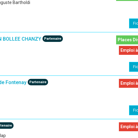
uguste Bartholdi
Fi
N BOLLEE CHANZY
Partenaire
Places Di
Emploi à
Fi
de Fontenay
Partenaire
Emploi à
Fi
tenaire
Emploi à
nlap