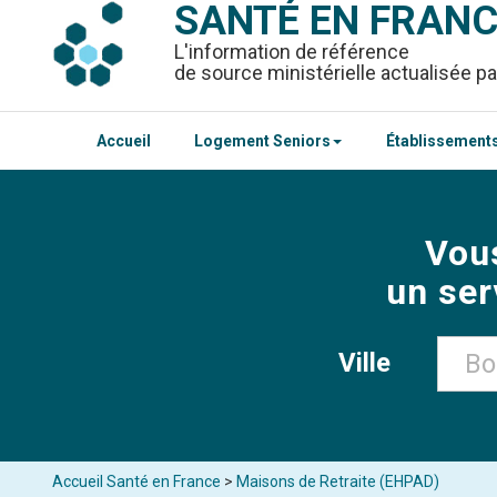
SANTÉ EN FRAN
L'information de référence
de source ministérielle actualisée pa
Accueil
Logement Seniors
Établissements
Vou
un ser
Ville
Accueil Santé en France
>
Maisons de Retraite (EHPAD)