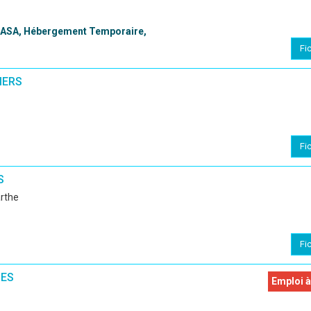
 PASA, Hébergement Temporaire,
Fi
MERS
Fi
S
arthe
Fi
NES
Emploi à