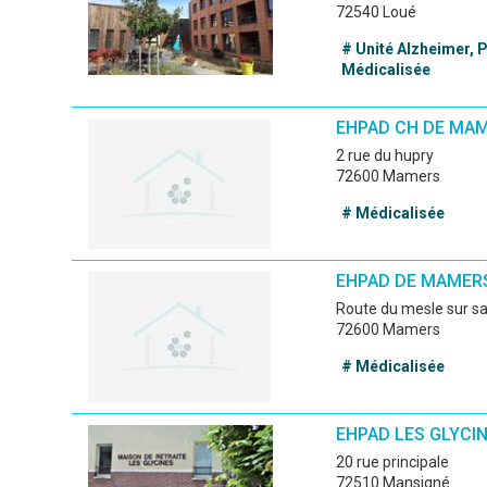
72540 Loué
# Unité Alzheimer,
Médicalisée
EHPAD CH DE MA
2 rue du hupry
72600 Mamers
# Médicalisée
EHPAD DE MAMER
route du mesle sur s
72600 Mamers
# Médicalisée
EHPAD LES GLYCI
20 rue principale
72510 Mansigné