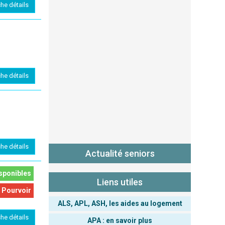
che détails
che détails
che détails
Actualité seniors
sponibles
Liens utiles
 Pourvoir
ALS, APL, ASH, les aides au logement
che détails
APA : en savoir plus