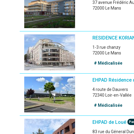
37 avenue Frédéric A
72000 Le Mans
RESIDENCE KORIA
1-3 rue chanzy
72000 Le Mans
# Médicalisée
EHPAD Résidence 
4 route de Dauvers
72340 Loir-en-Vallée
# Médicalisée
EHPAD de Loué
Par
83 rue du Géneral Du