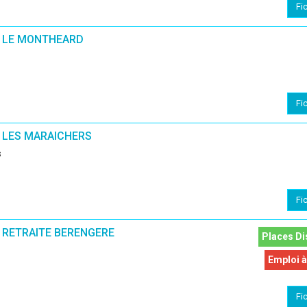
Fi
E LE MONTHEARD
Fi
 LES MARAICHERS
s
Fi
 RETRAITE BERENGERE
Places Di
Emploi à
Fi