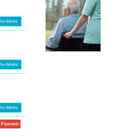
che détails
che détails
che détails
 Pourvoir