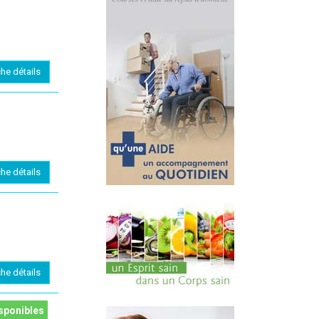
che détails
che détails
che détails
sponibles