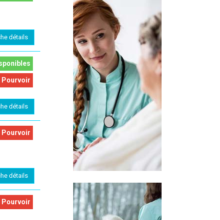
che détails
sponibles
 Pourvoir
che détails
 Pourvoir
che détails
 Pourvoir