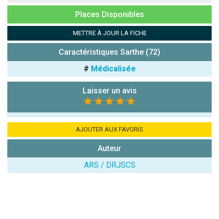
Places Disponibles
Antispam -
Combien font
METTRE À JOUR LA FICHE
7x4 (en
chiffres) :
Caractéristiques Sarthe (72)
Avis sur
#
Médicalisée
l'établissement
:
Laisser un avis
★★★★★
AJOUTER AUX FAVORIS
Auteur
(En cliquant sur 'Valider', j'accepte que mon avis
ARS / DRJSCS
soit publié sur le site.)