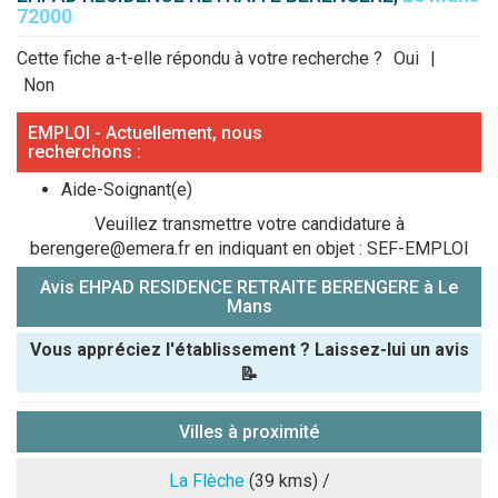
72000
Cette fiche a-t-elle répondu à votre recherche ?
Oui
|
Non
EMPLOI - Actuellement, nous
recherchons :
Aide-Soignant(e)
Veuillez transmettre votre candidature à
berengere@emera.fr en indiquant en objet : SEF-EMPLOI
Avis EHPAD RESIDENCE RETRAITE BERENGERE à Le
Mans
Vous appréciez l'établissement ? Laissez-lui un avis
📝
Pseudo :
Villes à proximité
Note que vous souhaitez attribuer :
La Flèche
(39 kms) /