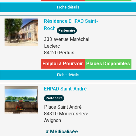
Fiche détails
Résidence EHPAD Saint-
Roch
Partenaire
333 avenue Maréchal
Leclerc
84120 Pertuis
Emploi à Pourvoir
Places Disponibles
Fiche détails
EHPAD Saint-André
Partenaire
Place Saint André
84310 Morières-lès-
Avignon
# Médicalisée