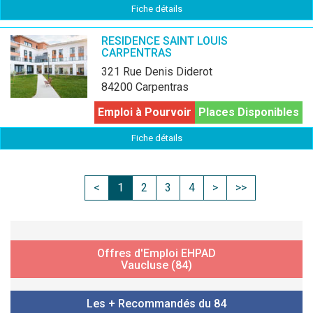
Fiche détails
RESIDENCE SAINT LOUIS
CARPENTRAS
321 Rue Denis Diderot
84200 Carpentras
Emploi à Pourvoir
Places Disponibles
Fiche détails
<
1
2
3
4
>
>>
Offres d'Emploi EHPAD
Vaucluse (84)
Les + Recommandés du 84