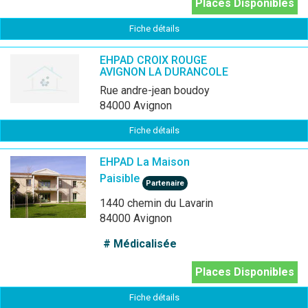
Places Disponibles
Fiche détails
EHPAD CROIX ROUGE
AVIGNON LA DURANCOLE
rue andre-jean boudoy
84000 Avignon
Fiche détails
EHPAD La Maison
Paisible
Partenaire
1440 chemin du Lavarin
84000 Avignon
# Médicalisée
Places Disponibles
Fiche détails