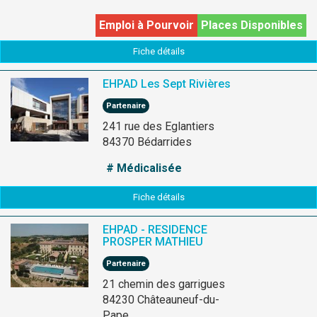
Emploi à Pourvoir
Places Disponibles
Fiche détails
EHPAD Les Sept Rivières
Partenaire
241 rue des Eglantiers
84370 Bédarrides
# Médicalisée
Fiche détails
EHPAD - RESIDENCE
PROSPER MATHIEU
Partenaire
21 chemin des garrigues
84230 Châteauneuf-du-
Pape