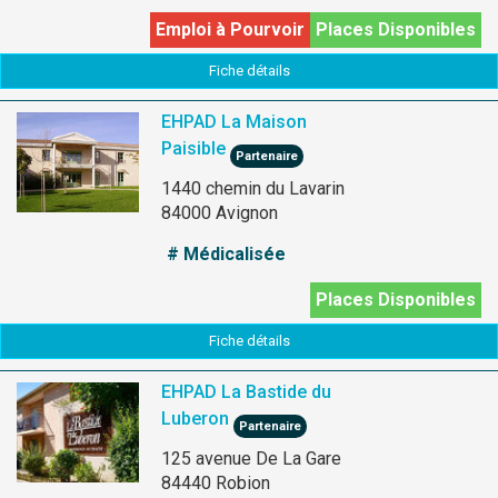
Emploi à Pourvoir
Places Disponibles
Fiche détails
EHPAD La Maison
Paisible
Partenaire
1440 chemin du Lavarin
84000 Avignon
# Médicalisée
Places Disponibles
Fiche détails
EHPAD La Bastide du
Luberon
Partenaire
125 avenue De La Gare
84440 Robion