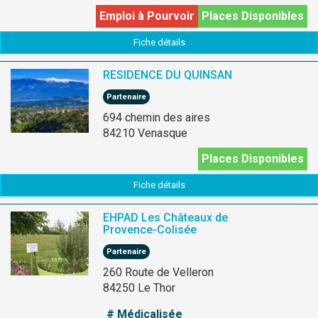
Emploi à Pourvoir
Places Disponibles
Fiche détails
RESIDENCE DU QUINSAN
Partenaire
694 chemin des aires
84210 Venasque
Places Disponibles
Fiche détails
EHPAD Les Châteaux de
Provence-Colisée
Partenaire
260 Route de Velleron
84250 Le Thor
# Médicalisée