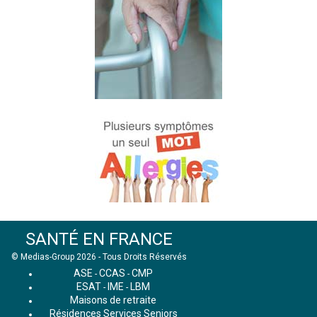
SANTÉ EN FRANCE
© Medias-Group 2026 - Tous Droits Réservés
ASE
CCAS
CMP
-
-
ESAT
IME
LBM
-
-
Maisons de retraite
Résidences Services Seniors