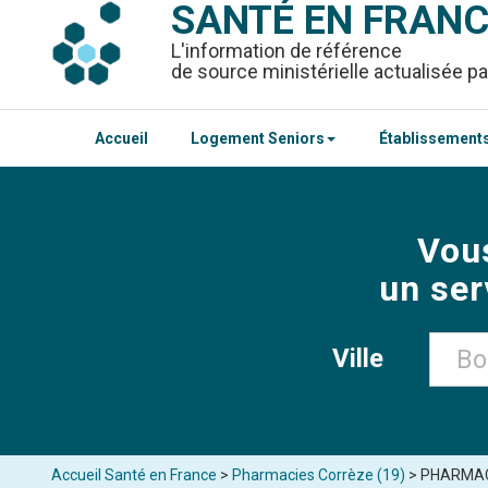
SANTÉ EN FRAN
L'information de référence
de source ministérielle actualisée pa
Accueil
Logement Seniors
Établissements
Vou
un ser
Ville
Accueil Santé en France
>
Pharmacies Corrèze (19)
> PHARMAC