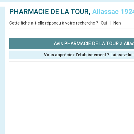
PHARMACIE DE LA TOUR,
Allassac 192
Cette fiche a-t-elle répondu à votre recherche ?
Oui
|
Non
Avis PHARMACIE DE LA TOUR à Alla
Vous appréciez l'établissement ? Laissez-lui 
Pseudo :
Note que vous souhaitez attribuer :
Antispam - Combien font 7x4 (en chiffres) :
Avis sur l'établissement :