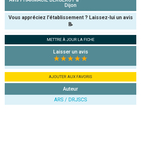
Dijon
Vous appréciez l'établissement ? Laissez-lui un avis
📝
Pseudo :
METTRE À JOUR LA FICHE
Laisser un avis
Note que vous souhaitez attribuer :
★★★★★
Antispam -
Combien font
AJOUTER AUX FAVORIS
7x4 (en
Auteur
chiffres) :
ARS / DRJSCS
Avis sur
l'établissement
: