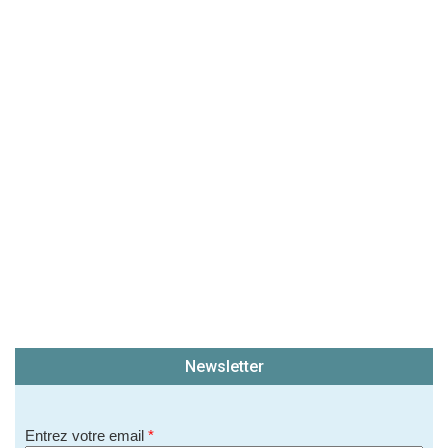
(En cliquant sur 'Valider', j'accepte que mon avis
soit publié sur le site.)
Newsletter
Entrez votre email
*