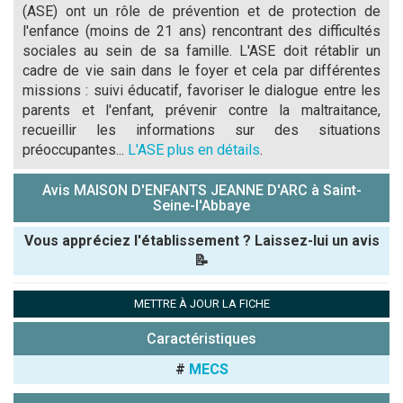
(ASE) ont un rôle de prévention et de protection de
l'enfance (moins de 21 ans) rencontrant des difficultés
sociales au sein de sa famille. L'ASE doit rétablir un
cadre de vie sain dans le foyer et cela par différentes
missions : suivi éducatif, favoriser le dialogue entre les
parents et l'enfant, prévenir contre la maltraitance,
recueillir les informations sur des situations
préoccupantes...
L'ASE plus en détails
.
Avis MAISON D'ENFANTS JEANNE D'ARC à Saint-
Seine-l'Abbaye
Vous appréciez l'établissement ? Laissez-lui un avis
📝
Pseudo :
METTRE À JOUR LA FICHE
Caractéristiques
Note que vous souhaitez attribuer :
#
MECS
Antispam -