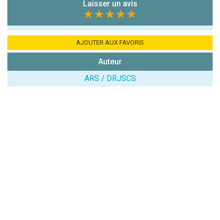
Combien font
Laisser un avis
★★★★★
7x4 (en
chiffres) :
Avis sur
AJOUTER AUX FAVORIS
l'établissement
Auteur
:
ARS / DRJSCS
(En cliquant sur 'Valider', j'accepte que mon avis
soit publié sur le site.)