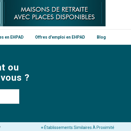
les en EHPAD
Offres d'emploi en EHPAD
Blog
t ou
 vous ?
P
≡ Établissements Similaires À Proximité