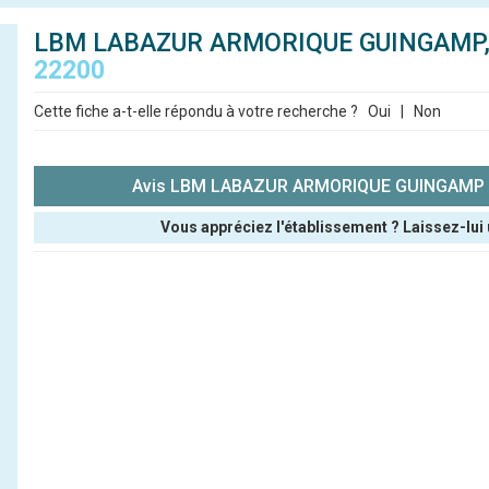
LBM LABAZUR ARMORIQUE GUINGAMP
22200
Cette fiche a-t-elle répondu à votre recherche ?
Oui
|
Non
Avis LBM LABAZUR ARMORIQUE GUINGAMP 
Vous appréciez l'établissement ? Laissez-lui 
Pseudo :
Note que vous souhaitez attribuer :
Antispam - Combien font 7x4 (en chiffres) :
Avis sur l'établissement :