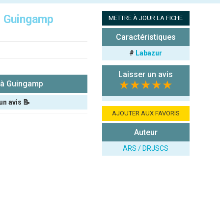
,
Guingamp
METTRE À JOUR LA FICHE
Caractéristiques
#
Labazur
Laisser un avis
★★★★★
à Guingamp
un avis 📝
AJOUTER AUX FAVORIS
Auteur
ARS / DRJSCS