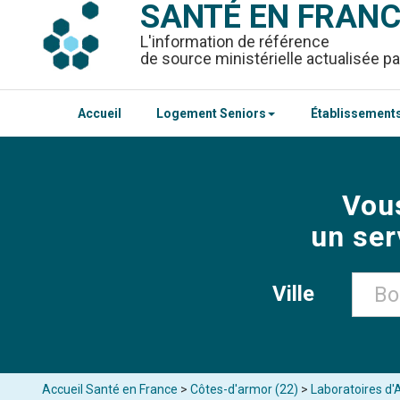
SANTÉ EN FRAN
L'information de référence
de source ministérielle actualisée pa
Accueil
Logement Seniors
Établissements
Vou
un ser
Ville
Accueil Santé en France
>
Côtes-d'armor (22)
>
Laboratoires d