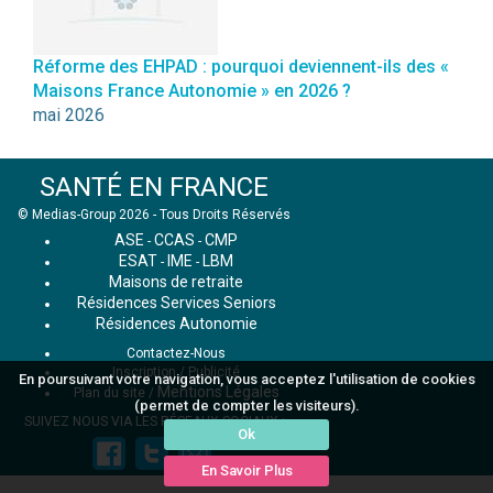
Réforme des EHPAD : pourquoi deviennent-ils des «
Maisons France Autonomie » en 2026 ?
mai 2026
SANTÉ EN FRANCE
© Medias-Group 2026 - Tous Droits Réservés
ASE
CCAS
CMP
-
-
ESAT
IME
LBM
-
-
Maisons de retraite
Résidences Services Seniors
Résidences Autonomie
Contactez-Nous
Inscription / Publicité
En poursuivant votre navigation, vous acceptez l'utilisation de cookies
Mentions Légales
Plan du site
/
(permet de compter les visiteurs).
SUIVEZ NOUS VIA LES RÉSEAUX SOCIAUX :
Ok
En Savoir Plus