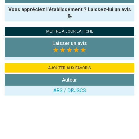
Vous appréciez l'établissement ? Laissez-lui un avis
📝
Pseudo :
METTRE À JOUR LA FICHE
Laisser un avis
Note que vous souhaitez attribuer :
★★★★★
Antispam -
Combien font
AJOUTER AUX FAVORIS
7x4 (en
Auteur
chiffres) :
ARS / DRJSCS
Avis sur
l'établissement
: