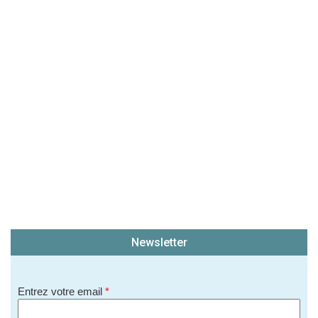
(En cliquant sur 'Valider', j'accepte que mon avis
soit publié sur le site.)
Newsletter
Entrez votre email
*