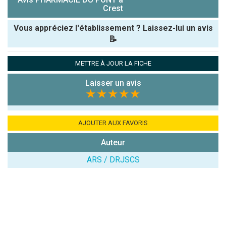
Crest
Vous appréciez l'établissement ? Laissez-lui un avis
📝
Pseudo :
METTRE À JOUR LA FICHE
Laisser un avis
Note que vous souhaitez attribuer :
★★★★★
Antispam -
Combien font
AJOUTER AUX FAVORIS
7x4 (en
Auteur
chiffres) :
ARS / DRJSCS
Avis sur
l'établissement
: