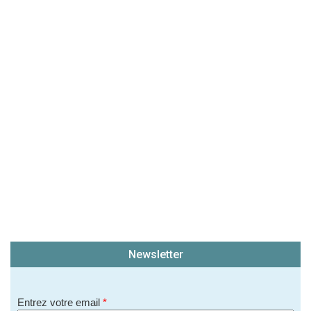
(En cliquant sur 'Valider', j'accepte que mon avis
soit publié sur le site.)
Newsletter
Entrez votre email
*