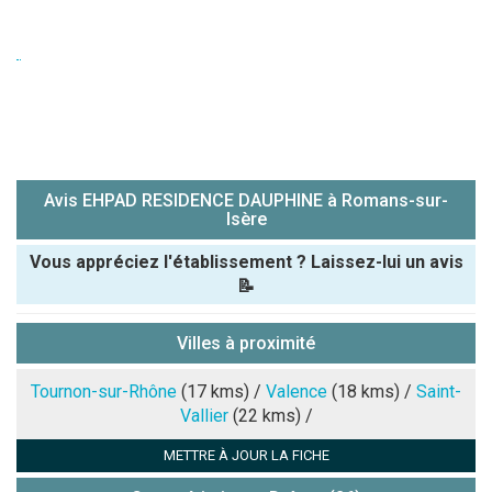
Avis EHPAD RESIDENCE DAUPHINE à Romans-sur-
Isère
Vous appréciez l'établissement ? Laissez-lui un avis
📝
Pseudo :
Villes à proximité
Note que vous souhaitez attribuer :
Tournon-sur-Rhône
(17 kms) /
Valence
(18 kms) /
Saint-
Vallier
(22 kms) /
Antispam -
METTRE À JOUR LA FICHE
Combien font
7x4 (en