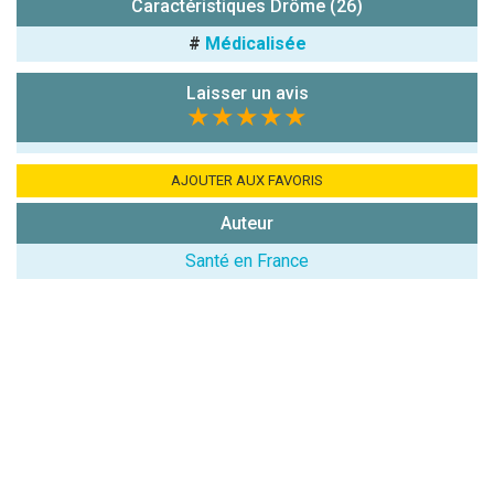
Caractéristiques Drôme (26)
chiffres) :
#
Médicalisée
Avis sur
l'établissement
Laisser un avis
:
★★★★★
AJOUTER AUX FAVORIS
Auteur
Santé en France
(En cliquant sur 'Valider', j'accepte que mon avis
soit publié sur le site.)